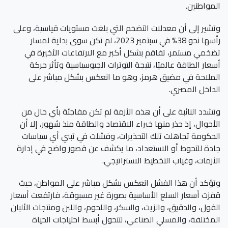
المواطنين.
وتشير إلى أن معدلات التضخم التي بلغت مستويات قياسية، وعلى
رأسها نحو 38% في سبتمبر 2023، لم تكن سوى بداية لمسار
تضخمي مستمر، تفاقم بشكل أكبر مع الارتفاعات الأخيرة في
أسعار الطاقة عالميًا، نتيجة التوترات الجيوسياسية وتأثر حركة
الملاحة في مضيق هرمز، وهو ما انعكس بشكل مباشر على
الداخل المصري.
وتشدد النائبة على أن هذه الأزمة لم تكن مفاجئة بأي حال من
الأحوال، إذ حذر منها خبراء الاقتصاد والطاقة منذ شهور، إلا أن
الحكومة تجاهلت تلك التحذيرات، وفشلت في تبني أي سياسات
جادة للتحوط أو الاستعداد، ما يكشف عن قصور واضح في إدارة
الأزمات، وغياب التخطيط الاستراتيجي.
وتؤكد أن هذا الفشل انعكس بشكل مباشر على المواطن، حيث
قفزت أسعار السلع الأساسية بصورة غير مسبوقة، فارتفعت أسعار
الفول، والدقيق، والزيت، والسكر، واللحوم، واللبن ومنتجات الألبان
المختلفة، والمسلي الصناعي، لتتحول أبسط احتياجات الحياة