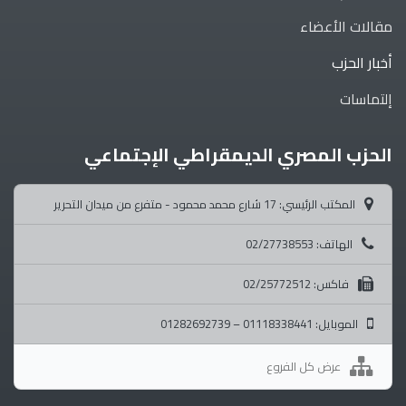
مقالات الأعضاء
أخبار الحزب
إلتماسات
الحزب المصري الديمقراطي الإجتماعي
المكتب الرئيسي: 17 شارع محمد محمود - متفرع من ميدان التحرير
الهاتف: 02/27738553
فاكس: 02/25772512
الموبايل: 01118338441 – 01282692739
عرض كل الفروع