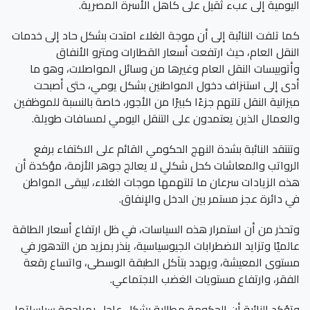
اليومية إلى عبء ثقيل على كاهل الأسرة المصرية.
كما تلفت النائبة إلى أن موجة الغلاء امتدت بشكل حاد إلى خدمات
النقل العام، حيث ارتفعت أسعار القطارات ومترو الأنفاق
وأتوبيسات النقل العام وغيرها من وسائل المواصلات، وهو ما
أدى إلى استنزاف دخول المواطنين بشكل يومي، حتى أصبحت
ميزانية النقل تلتهم جزءًا كبيرًا من الأجور، خاصة بالنسبة للموظفين
والعمال الذين يعتمدون على التنقل اليومي لمسافات طويلة.
وتنتقد النائبة بشدة النهج الحكومي القائم على الاكتفاء برفع
الرواتب والمعاشات كحل شكلي لا يعالج جوهر الأزمة، مؤكدة أن
هذه الزيادات سرعان ما تلتهمها موجات الغلاء، ليبقى المواطن
في دائرة عجز مستمر بين الدخل والإنفاق.
وتحذر من أن استمرار هذه السياسات، في ظل ارتفاع أسعار الطاقة
عالميًا وتزايد الاضطرابات الجيوسياسية، ينذر بمزيد من التدهور في
مستوى المعيشة، ويهدد بتآكل الطبقة الوسطى، واتساع رقعة
الفقر، وارتفاع مستويات الغضب الاجتماعي.
وتؤكد النائبة أن الحكومة مطالبة بشكل عاجل بمراجعة سياساتها