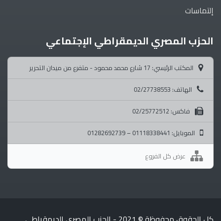
إلتماسات
الحزب المصري الديمقراطي الإجتماعي
المكتب الرئيسي: 17 شارع محمد محمود - متفرع من ميدان التحرير
الهاتف: 02/27738553
فاكس: 02/25772512
الموبايل: 01118338441 – 01282692739
عرض كل الفروع
كل الحقوق محفوظة © 2021 - الحزب المصري الديمقراطي