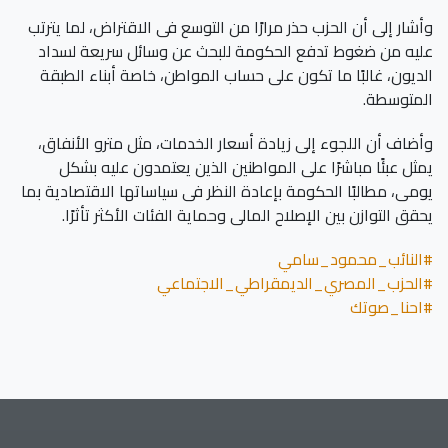
وأشار إلى أن الحزب حذر مرارًا من التوسع فى الاقتراض، لما يترتب
عليه من ضغوط تدفع الحكومة للبحث عن وسائل سريعة لسداد
الديون، غالبًا ما تكون على حساب المواطن، خاصة أبناء الطبقة
المتوسطة.
وأضاف أن اللجوء إلى زيادة أسعار الخدمات، مثل مترو الأنفاق،
يمثل عبئًا مباشرًا على المواطنين الذين يعتمدون عليه بشكل
يومى، مطالبًا الحكومة بإعادة النظر فى سياساتها الاقتصادية بما
يحقق التوازن بين الإصلاح المالى وحماية الفئات الأكثر تأثرًا.
#النائب_محمود_سامي
#الحزب_المصري_الديمقراطي_الاجتماعي
#احنا_صوتك