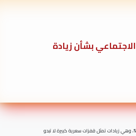
لاجتماعي بشأن زيادة
بع الحزب المصري الديمقراطي الاجتماعي بقلق بالغ قرار الحكومة برفع أسعار المحروقات بنسب زيادة تتراوح بين 15% و30%، وهي زيادات تمثل قفزات سعرية كبيرة لا تبدو