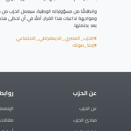
وانطلاقًا من مسؤولياته الوطنية، سيعمل الحزب من خ
ومواجهة تداعيات هذا القرار، آملًا في أن تحظى هذ
يعد يحتملها.
#الحزب_المصري_الديمقراطي_الاجتماعي
#إحنا_صوتك
عن الحزب
روابط
عن الحزب
الإنضما
مبادئ الحزب
مقالات 