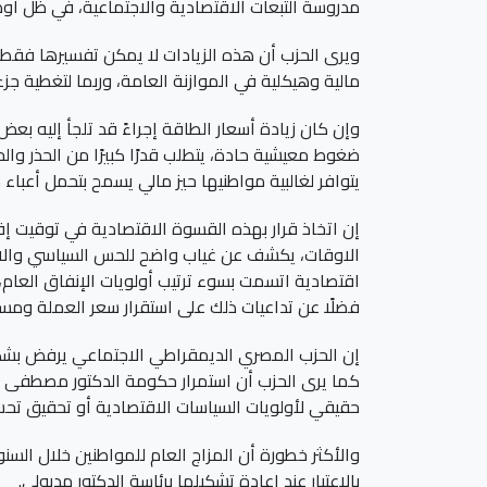
مدروسة التبعات الاقتصادية والاجتماعية، في ظل أو
ويرى الحزب أن هذه الزيادات لا يمكن تفسيرها فقط ف
مالية وهيكلية في الموازنة العامة، وربما لتغطية جزء
وإن كان زيادة أسعار الطاقة إجراءً قد تلجأ إليه 
ضغوط معيشية حادة، يتطلب قدرًا كبيرًا من الحذر و
يتوافر لغالبية مواطنيها حيز مالي يسمح بتحمل أعباء
إن اتخاذ قرار بهذه القسوة الاقتصادية في توقيت 
الاوقات، يكشف عن غياب واضح للحس السياسي والاجت
اقتصادية اتسمت بسوء ترتيب أولويات الإنفاق العام، 
فضلًا عن تداعيات ذلك على استقرار سعر العملة ومس
إن الحزب المصري الديمقراطي الاجتماعي يرفض بشكل ق
كما يرى الحزب أن استمرار حكومة الدكتور مصطفى مدب
حقيقي لأولويات السياسات الاقتصادية أو تحقيق تح
والأكثر خطورة أن المزاج العام للمواطنين خلال الس
بالاعتبار عند إعادة تشكيلها برئاسة الدكتور مدبولي.