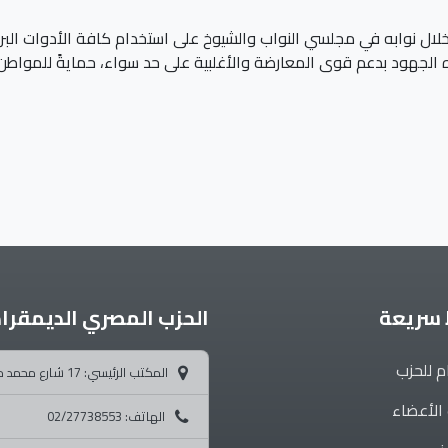
لال نوابه في مجلسي النواب والشيوخ على استخدام كافة الأدوات البرل
ه الجهود بدعم قوى المعارضة والأغلبية على حد سواء، حمايةً للمواط
 سريعة
الحزب المصري الديمقرا
م للحزب
المكتب الرئيسي: 17 شارع محمد محمود - متفرع من ميدان التحرير
الأعضاء
الهاتف: 02/27738553