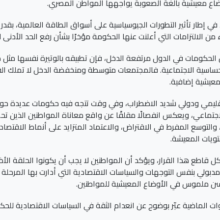
ضاع معيشية بالغة الصعوبة يواجهها المواطن المصري.
ي إطار تأثير التطورات الجيوسياسية على أسواق الطاقة العالمية، بقدر
 من الالتزامات التي أعلنت عنها الحكومة مؤخرًا بشأن رفع الحد الأدنى
بعض الحكومات في الدول مرتفعة الدخل، فإن تطبيقه بالوتيرة نفسها مث
الحساسية الاجتماعية. فالمجتمعات متوسطة ومنخفضة الدخل لا تملك ال
 معيشية إضافية.
إقليمي ودولي شديد الاضطراب، وفي وقت تتجه فيه حكومات عديدة حول 
ماعي، ويعكس انفصالًا مقلقًا عن واقع معاناة المواطنين الذين تحمل
والتوسع المفرط في الاقتراض، والاعتماد المتزايد على أنماط الاقتصاد
تويات المعيشة.
اطع هذا القرار، ويؤكد أن المواطنين لا يجب أن يكونوا الحلقة الأضعف
ولي بنفس التوجهات والسياسات الاقتصادية التي أدارت بها المرحلة ال
سن ملموس في الأوضاع المعيشية للمواطنين.
نوات الماضية عبّر بوضوح عن انعدام الثقة في السياسات الاقتصادية لل