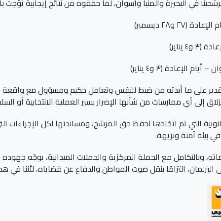
حينا في البحيرة والمنيا وأسوان، لما حققوه من نتائج إيجابية تُوّجت با
٢ و٢٨ ديسمبر)
٤ يناير)
 الإعادة (٣ و٤ يناير)
قدير على ما أبدته من ضبط للنفس وتعامل حكيم ومسؤول مع واقعة الاع
انزلاق إلى أي ممارسات من شأنها الإضرار بسير العملية الانتخابية أو الس
نونية التي تم اتخاذها لحفظ حق المرشح، ومساندتها لكل الإجراءات ا
 بيئة آمنة ونزيهة.
ته، وبالتكامل مع الحملة المركزية والحملات الميدانية، يوجّه جهوده 
البرلمان، التزامًا بنقل صوت المواطن والدفاع عن قضاياه، لأننا في هذ