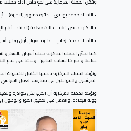
وتُثمّن الحملة المركزية على نحوٍ خاص أداء حملات مرش
• الأستاذ محمد بهنسي – دائرة دمنهور (البحيرة) – أيام الإعادة (٧
• الدكتور حسين غيته – دائرة مغاغة (المنيا) – أيام الإعادة (٣ و
• الأستاذ مدحت ركابي – دائرة أسوان أول ودارو أسوان – أيام
كما تخصّ الحملة المركزية حملة أسوان بالشكر والت
سياسيًا واحترامًا لسيادة القانون، وحرصًا على عدم ال
وتؤكد الحملة المركزية دعمها الكامل للخطوات القا
المرشحين والمواطنين في ممارسة العمل السياسي في
وتؤكد الحملة المركزية أن الحزب بكل كوادره وتنظيما
جولة الإعادة، والعمل على تحقيق الفوز والوصول إلى 