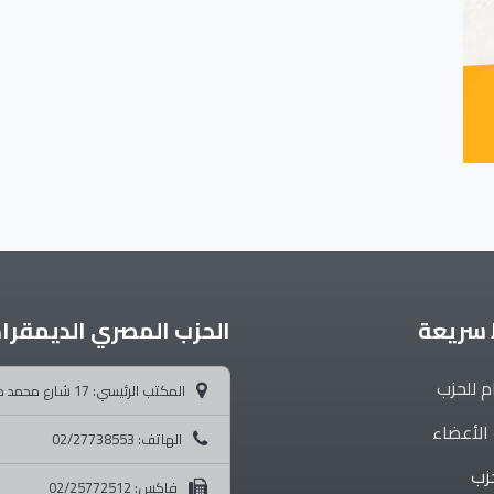
 سريعة
الحزب المصري الديمقرا
م للحزب
المكتب الرئيسي: 17 شارع محمد محمود - متفرع من ميدان التحرير
الأعضاء
الهاتف: 02/27738553
حزب
فاكس: 02/25772512