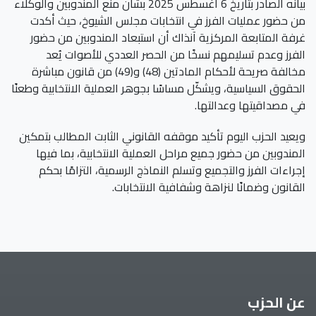
بيانه الصادر بتاريخ 6 أغسطس 2025 بشأن منع المندوبين والوكلاء
من حضور عمليات الفرز في انتخابات مجلس الشيوخ، حيث أكدت
غرفة المتابعة المركزية آنذاك أن استبعاد المندوبين من حضور
الفرز وعدم تسليمهم نسخًا من الحصر العددي للأصوات يُعد
مخالفة صريحة لأحكام المادتين (48) و(49) من قانون مباشرة
الحقوق السياسية، ويشكّل مساسًا بجوهر العملية الانتخابية وطعنًا
في مصداقيتها وعدالتها.
ويعيد الحزب اليوم تأكيد موقفه القانوني الثابت المطالب بتمكين
المندوبين من حضور جميع مراحل العملية الانتخابية، بما فيها
إجراءات الفرز والتجميع وتسلم النماذج الرسمية، التزامًا بحكم
القانون وضمانًا لنزاهة وشفافية الانتخابات.
عن الحزب