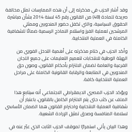
وقد أشار الحزب في مذكرته إلى أن هذه الممارسات تمثل مخالفة
صريحة للمادة (48) من القانون رقم 45 لسنة 2014 بشأن مباشرة
الحقوق السياسية، والتي تكفل حضور المندوبين وممثلي
المرشحين لعملية الفرز واستلام النماذج الرسمية ضمانًا للشفافية
الكاملة في العملية الانتخابية.
وأكد الحزب في ختام مذكرته على أهمية التدخل الفوري من
الهيئة الوطنية للانتخابات لتعميم التعليمات على جميع اللجان
الفرعية والعامة لضمان الالتزام بأحكام القانون، وصون حق
المندوبين في المتابعة والرقابة القانونية الكاملة على مراحل
العملية الانتخابية كافة.
ويؤكد الحزب المصري الديمقراطي الاجتماعي أنه سيتابع هذا
الملف عن كثب حتى يتم الالتزام الكامل بالقانون، باعتبار أن
شفافية العملية الانتخابية واحترام القانون هما الضمان الأساسي
لسلامة المنافسة وصدق تمثيل الإرادة الشعبية.
وهذا البيان يأتي استمرارًا لموقف الحزب الثابت الذي عبّر عنه في