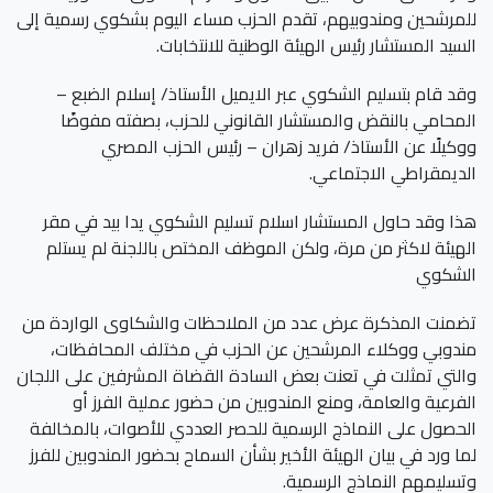
للمرشحين ومندوبيهم، تقدم الحزب مساء اليوم بشكوي رسمية إلى
السيد المستشار رئيس الهيئة الوطنية للانتخابات.
وقد قام بتسليم الشكوي عبر الايميل الأستاذ/ إسلام الضبع –
المحامي بالنقض والمستشار القانوني للحزب، بصفته مفوضًا
ووكيلًا عن الأستاذ/ فريد زهران – رئيس الحزب المصري
الديمقراطي الاجتماعي.
هذا وقد حاول المستشار اسلام تسليم الشكوي يدا بيد في مقر
الهيئة لاكثر من مرة، ولكن الموظف المختص باللجنة لم يستلم
الشكوي
تضمنت المذكرة عرض عدد من الملاحظات والشكاوى الواردة من
مندوبي ووكلاء المرشحين عن الحزب في مختلف المحافظات،
والتي تمثلت في تعنت بعض السادة القضاة المشرفين على اللجان
الفرعية والعامة، ومنع المندوبين من حضور عملية الفرز أو
الحصول على النماذج الرسمية للحصر العددي للأصوات، بالمخالفة
لما ورد في بيان الهيئة الأخير بشأن السماح بحضور المندوبين للفرز
وتسليمهم النماذج الرسمية.