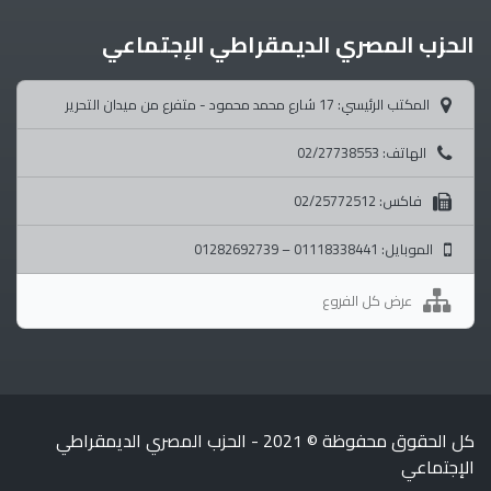
الحزب المصري الديمقراطي الإجتماعي
المكتب الرئيسي: 17 شارع محمد محمود - متفرع من ميدان التحرير
الهاتف: 02/27738553
فاكس: 02/25772512
الموبايل: 01118338441 – 01282692739
عرض كل الفروع
كل الحقوق محفوظة © 2021 - الحزب المصري الديمقراطي
الإجتماعي