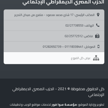
الحزب المصري الديمقراطي الإجتماعي
المكتب الرئيسي: 17 شارع محمد محمود - متفرع من ميدان التحرير
الهاتف: 02/27738553
فاكس: 02/25772512
الموبايل: 01118338441 – 01282692739
عرض كل الفروع
كل الحقوق محفوظة © 2021 - الحزب المصري الديمقراطي
الإجتماعي
تطوير وإدارة الموقع:
مؤسسة سوا فور
لخدمات مواقع الويب وتطبيقات