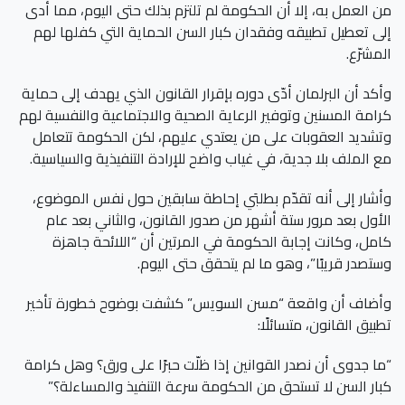
من العمل به، إلا أن الحكومة لم تلتزم بذلك حتى اليوم، مما أدى
إلى تعطيل تطبيقه وفقدان كبار السن الحماية التي كفلها لهم
المشرّع.
وأكد أن البرلمان أدّى دوره بإقرار القانون الذي يهدف إلى حماية
كرامة المسنين وتوفير الرعاية الصحية والاجتماعية والنفسية لهم
وتشديد العقوبات على من يعتدي عليهم، لكن الحكومة تتعامل
مع الملف بلا جدية، في غياب واضح للإرادة التنفيذية والسياسية.
وأشار إلى أنه تقدّم بطلبَي إحاطة سابقين حول نفس الموضوع،
الأول بعد مرور ستة أشهر من صدور القانون، والثاني بعد عام
كامل، وكانت إجابة الحكومة في المرتين أن “اللائحة جاهزة
وستصدر قريبًا”، وهو ما لم يتحقق حتى اليوم.
وأضاف أن واقعة “مسن السويس” كشفت بوضوح خطورة تأخير
تطبيق القانون، متسائلًا:
“ما جدوى أن نصدر القوانين إذا ظلّت حبرًا على ورق؟ وهل كرامة
كبار السن لا تستحق من الحكومة سرعة التنفيذ والمساءلة؟”