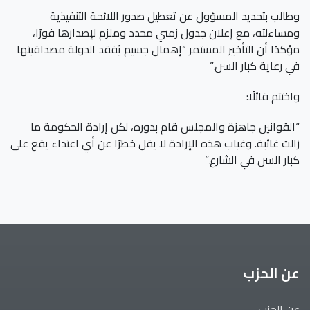
وطالب بتحديد المسؤول عن تعطيل صدور اللائحة التنفيذية
ومساءلته، مع إعلان جدول زمني محدد وملزم لإصدارها فورًا،
مؤكدًا أن التأخير المستمر “إهمال جسيم يُفقد الدولة مصداقيتها
في رعاية كبار السن.”
واختتم قائلًا:
“القوانين جاهزة والمجلس قام بدوره، لكن إرادة الحكومة ما
زالت غائبة. وغياب هذه الإرادة لا يقل خطرًا عن أي اعتداء يقع على
كبار السن في الشارع.”
عن الحزب
عن الحزب