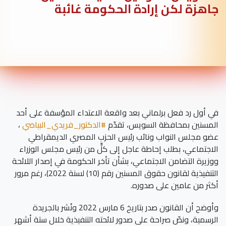
جاهزة لكن إرادة الحكومة غائبة
في
أول رد فعل برلماني بعد واقعة الاعتداء المؤسفة على أحد
المسنين بمحافظة السويس، تقدّم
#الدكتور_فريدي_البياضي
،
عضو مجلس النواب ونائب رئيس الحزب المصري الديمقراطي
الاجتماعي، بطلب إحاطة عاجل إلى كلٍّ من رئيس مجلس الوزراء
ووزيرة التضامن الاجتماعي، بشأن تأخر الحكومة في إصدار اللائحة
التنفيذية لقانون حقوق المسنين رقم (10) لسنة 2022)، رغم مرور
أكثر من عامين على صدوره.
وأوضح أن القانون صدر بتاريخ 6 مارس 2022 ونُشر بالجريدة
الرسمية، ونصّ صراحة على صدور لائحته التنفيذية خلال ستة أشهر